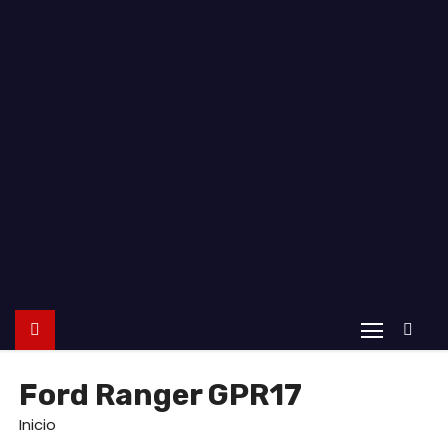
o
Ford Ranger GPR17
Inicio