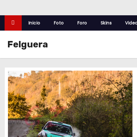
o
Inicio
Foto
Foro
Skins
Vide
Felguera