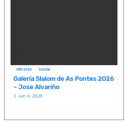
AÑO 2026
SLALOM
Galería Slalom de As Pontes 2026
– Jose Alvariño
Jun 4, 2026