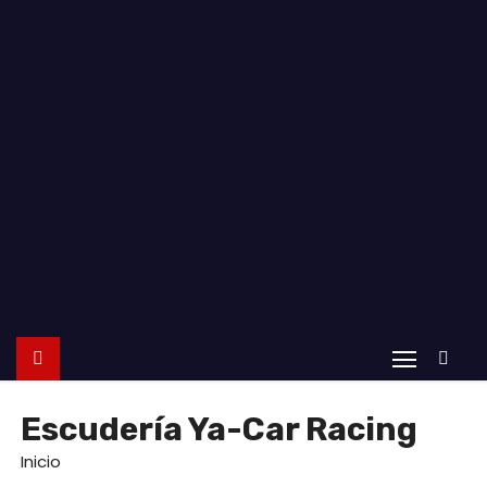
o
Escudería Ya-Car Racing
Inicio