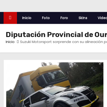
o
Inicio
Foto
Foro
Skins
Vide
Diputación Provincial de Ou
Inicio
Suzuki Motorsport sorprende con su alineación pa