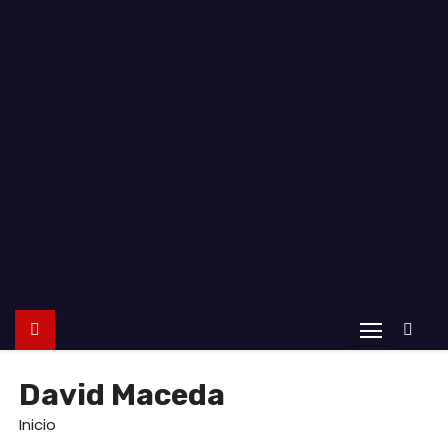
o
David Maceda
Inicio