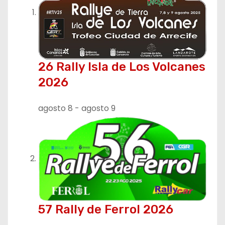
c
i
ó
26 Rally Isla de Los Volcanes
n
2026
d
agosto 8
-
agosto 9
e
e
n
t
r
57 Rally de Ferrol 2026
a