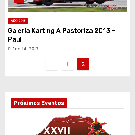
AÑO 2013
Galería Karting A Pastoriza 2013 –
Paul
Ene 14, 2013
P
1
2
a
g
i
Próximos Eventos
n
a