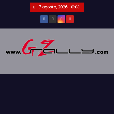
S
7 agosto, 2026
01:03
a
l
t
a
r
a
l
c
o
n
t
e
n
i
d