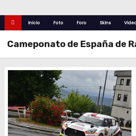
o
Inicio
Foto
Foro
Skins
Vide
Cameponato de España de Ra