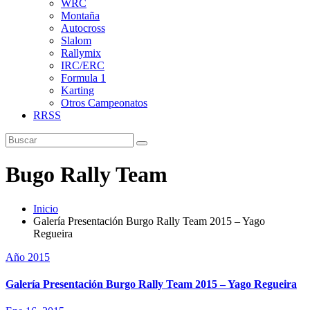
WRC
Montaña
Autocross
Slalom
Rallymix
IRC/ERC
Formula 1
Karting
Otros Campeonatos
RRSS
Bugo Rally Team
Inicio
Galería Presentación Burgo Rally Team 2015 – Yago
Regueira
Año 2015
Galería Presentación Burgo Rally Team 2015 – Yago Regueira