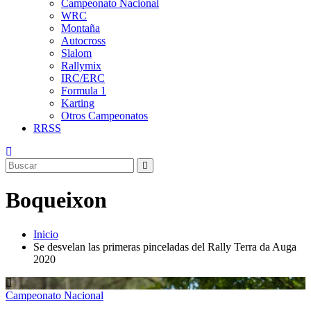
Campeonato Nacional
WRC
Montaña
Autocross
Slalom
Rallymix
IRC/ERC
Formula 1
Karting
Otros Campeonatos
RRSS
Boqueixon
Inicio
Se desvelan las primeras pinceladas del Rally Terra da Auga
2020
Campeonato Nacional