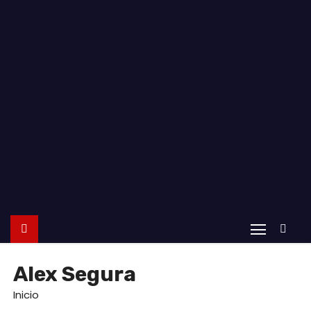
o
Alex Segura
Inicio