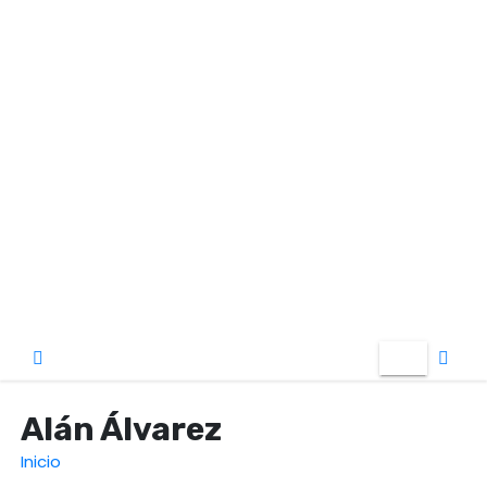
o
Alán Álvarez
Inicio