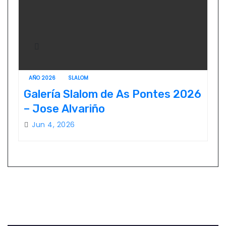
AÑO 2026
SLALOM
Galería Slalom de As Pontes 2026
– Jose Alvariño
Jun 4, 2026