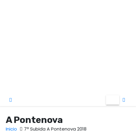
o
A Pontenova
Inicio
7ª Subida A Pontenova 2018