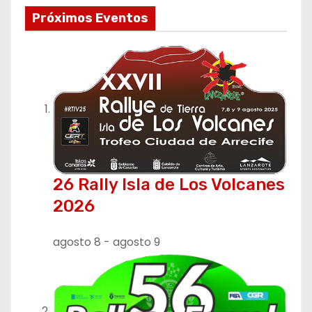
e
Próximos Eventos
g
a
c
i
ó
n
26 Rally Isla de Los Volcanes
2026
d
e
agosto 8
-
agosto 9
e
n