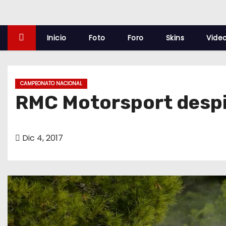
o
Inicio
Foto
Foro
Skins
Vide
CAMPEONATO NACIONAL
RMC Motorsport despi
Dic 4, 2017