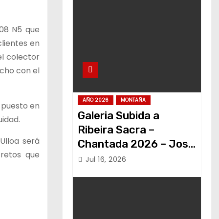
208 N5 que
lientes en
l colector
cho con el
AÑO 2026
MONTAÑA
 puesto en
Galeria Subida a
idad.
Ribeira Sacra –
Ulloa será
Chantada 2026 – Jose
retos que
Alvariño
Jul 16, 2026