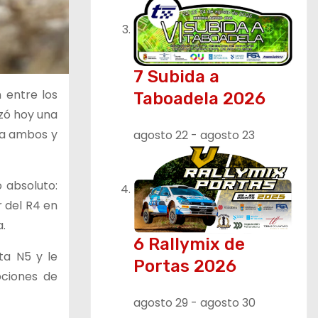
7 Subida a
 entre los
Taboadela 2026
zó hoy una
 a ambos y
agosto 22
-
agosto 23
 absoluto:
r del R4 en
.
6 Rallymix de
ta N5 y le
Portas 2026
pciones de
agosto 29
-
agosto 30