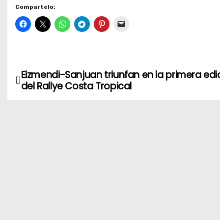
Compartelo:
Eizmendi-Sanjuan triunfan en la primera edi
N
del Rallye Costa Tropical
a
v
e
g
a
c