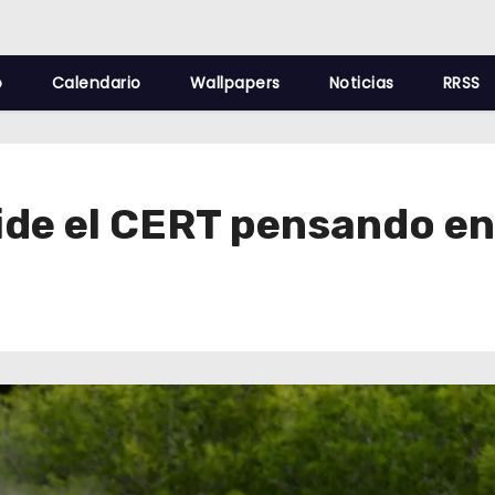
o
Calendario
Wallpapers
Noticias
RRSS
de el CERT pensando e