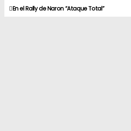
En el Rally de Naron “Ataque Total”
N
a
v
e
g
a
c
i
ó
n