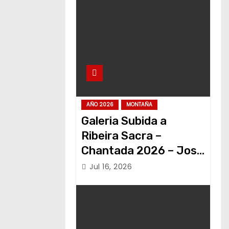
AÑO 2026
MONTAÑA
Galeria Subida a
Ribeira Sacra –
Chantada 2026 – Jose
Alvariño
Jul 16, 2026