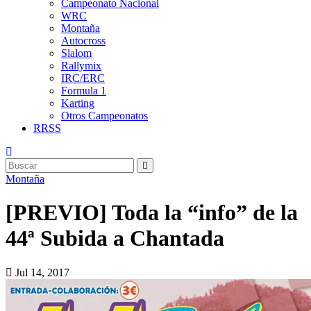
Campeonato Nacional
WRC
Montaña
Autocross
Slalom
Rallymix
IRC/ERC
Formula 1
Karting
Otros Campeonatos
RRSS
Montaña
[PREVIO] Toda la “info” de la
44ª Subida a Chantada
Jul 14, 2017