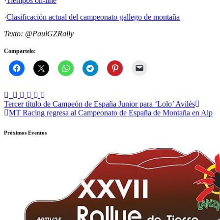
·
Tiempos on-line
·
Clasificación actual del campeonato gallego de montaña
Texto: @PaulGZRally
Compartelo:
Navegación
Tercer título de Campeón de España Junior para ‘Lolo’ Avilés
MT Racing regresa al Campeonato de España de Montaña en Alp
de
entradas
Próximos Eventos