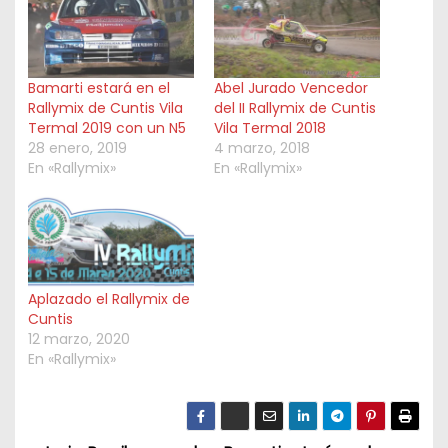
Bamarti estará en el
Abel Jurado Vencedor
Rallymix de Cuntis Vila
del II Rallymix de Cuntis
Termal 2019 con un N5
Vila Termal 2018
28 enero, 2019
4 marzo, 2018
En «Rallymix»
En «Rallymix»
Aplazado el Rallymix de
Cuntis
12 marzo, 2020
En «Rallymix»