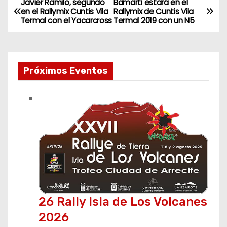
Javier Ramilo, segundo
Bamarti estará en el
N
en el Rallymix Cuntis Vila
Rallymix de Cuntis Vila
Termal con el Yacarcross
Termal 2019 con un N5
a
v
e
Próximos Eventos
g
a
c
i
ó
n
26 Rally Isla de Los Volcanes
2026
d