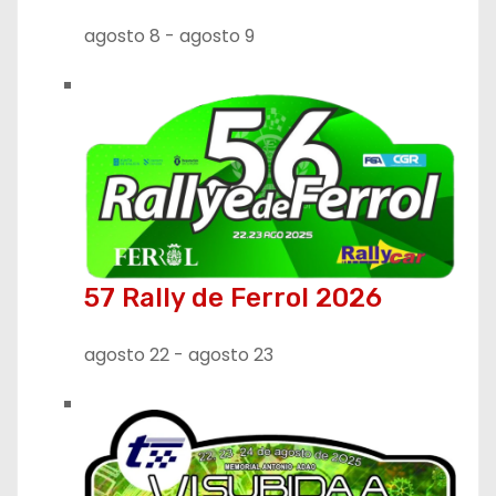
e
agosto 8
-
agosto 9
e
n
t
r
a
57 Rally de Ferrol 2026
d
a
agosto 22
-
agosto 23
s