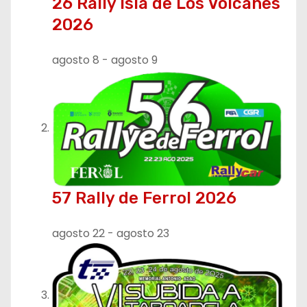
n
26 Rally Isla de Los Volcanes
2026
d
e
agosto 8
-
agosto 9
e
n
t
r
57 Rally de Ferrol 2026
a
d
agosto 22
-
agosto 23
a
s