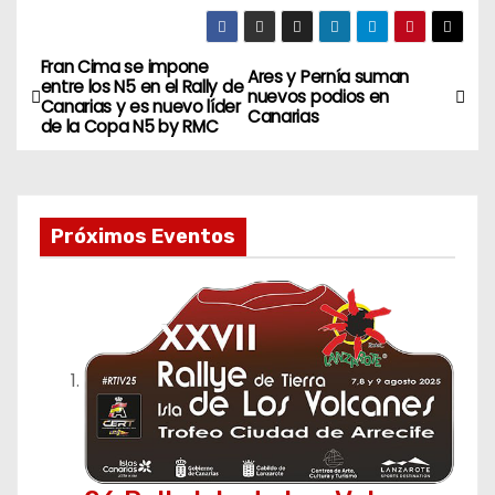
Fran Cima se impone
N
Ares y Pernía suman
entre los N5 en el Rally de
nuevos podios en
Canarias y es nuevo líder
a
Canarias
de la Copa N5 by RMC
v
e
Próximos Eventos
g
a
c
i
ó