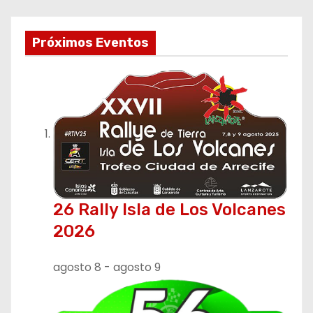
v
e
Próximos Eventos
g
a
c
i
ó
26 Rally Isla de Los Volcanes
n
2026
d
agosto 8
-
agosto 9
e
e