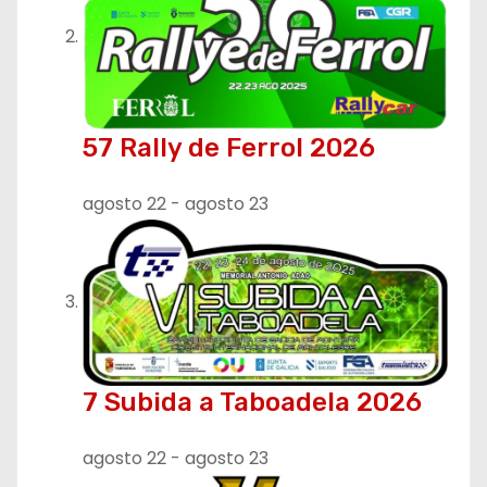
n
t
r
57 Rally de Ferrol 2026
a
agosto 22
-
agosto 23
d
a
s
7 Subida a Taboadela 2026
agosto 22
-
agosto 23