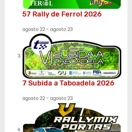
t
r
57 Rally de Ferrol 2026
a
agosto 22
-
agosto 23
d
a
s
7 Subida a Taboadela 2026
agosto 22
-
agosto 23