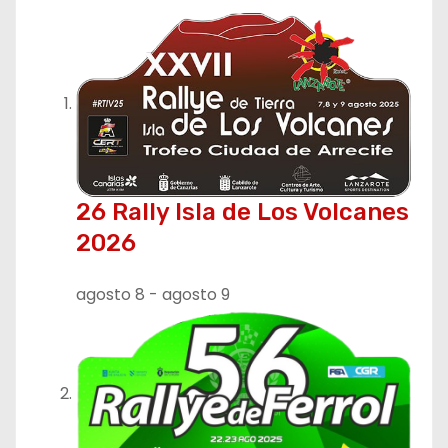
g
a
c
i
ó
26 Rally Isla de Los Volcanes
n
2026
d
agosto 8
-
agosto 9
e
e
n