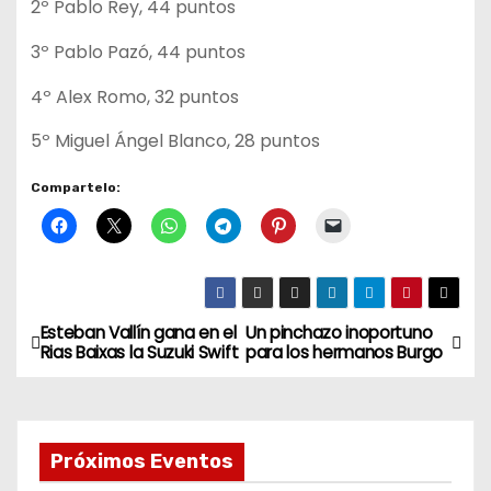
2º Pablo Rey, 44 puntos
3º Pablo Pazó, 44 puntos
4º Alex Romo, 32 puntos
5º Miguel Ángel Blanco, 28 puntos
Compartelo:
Esteban Vallín gana en el
Un pinchazo inoportuno
N
Rias Baixas la Suzuki Swift
para los hermanos Burgo
a
v
Próximos Eventos
e