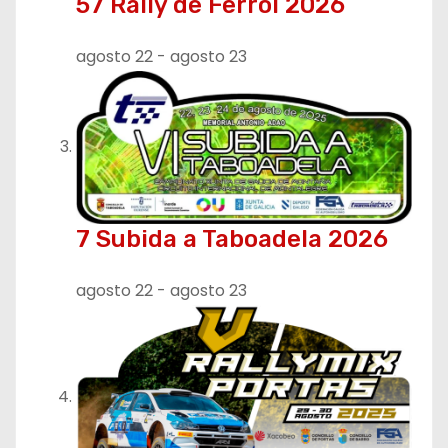
57 Rally de Ferrol 2026
d
a
agosto 22
-
agosto 23
s
7 Subida a Taboadela 2026
agosto 22
-
agosto 23