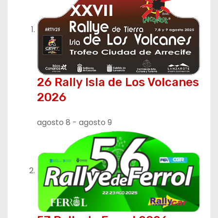
c
i
ó
n
d
26 Rally Isla de Los Volcanes
2026
e
e
agosto 8
-
agosto 9
n
t
r
a