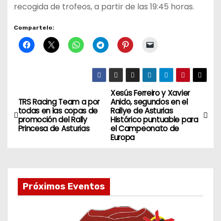
recogida de trofeos, a partir de las 19:45 horas.
Compartelo:
Xesús Ferreiro y Xavier
N
TRS Racing Team a por
Anido, segundos en el
todas en las copas de
Rallye de Asturias
a
promoción del Rally
Histórico puntuable para
Princesa de Asturias
el Campeonato de
v
Europa
e
g
Próximos Eventos
a