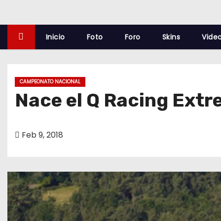
o
Inicio
Foto
Foro
Skins
Vide
CAMPEONATO NACIONAL
Nace el Q Racing Ext
Feb 9, 2018