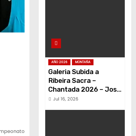
AÑO 2026
MONTAÑA
Galeria Subida a
Ribeira Sacra –
Chantada 2026 – Jose
Alvariño
Jul 16, 2026
campeonato