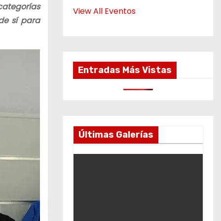
categorías
View All Eventos
de sí para
Entradas Más Vistas
Últimas Galerías