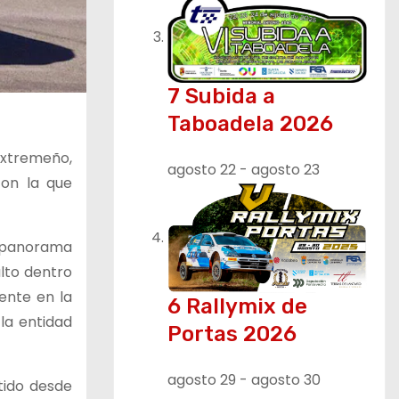
7 Subida a
Taboadela 2026
 extremeño,
agosto 22
-
agosto 23
con la que
l panorama
lto dentro
ente en la
6 Rallymix de
la entidad
Portas 2026
agosto 29
-
agosto 30
tido desde