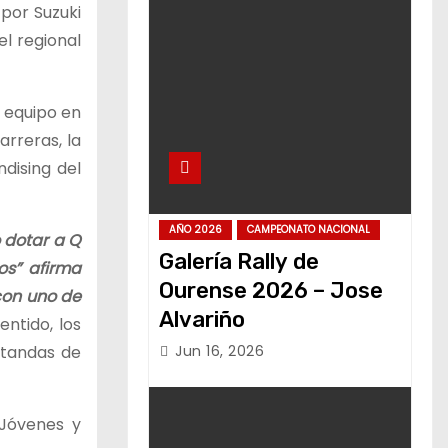
 por Suzuki
el regional
 equipo en
rreras, la
dising del
AÑO 2026
CAMPEONATO NACIONAL
 dotar a Q
Galería Rally de
os” afirma
Ourense 2026 – Jose
con uno de
Alvariño
entido, los
 tandas de
Jun 16, 2026
 Jóvenes y