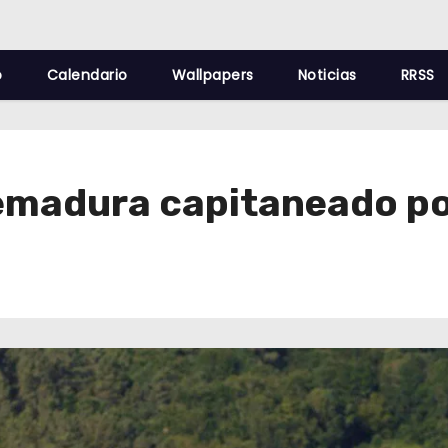
o
Calendario
Wallpapers
Noticias
RRSS
remadura capitaneado po