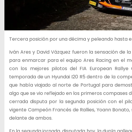
Tercera posición por una décima y peleando hasta el
Iván Ares y David Vázquez fueron la sensación de l
para enmarcar para el equipo Ares Racing en el máx
con los mejores pilotos del FIA European Rallye
temporada de un Hyundai I20 R5 dentro de la compe
que había viajado al norte de Portugal para demost
algo que se vio reflejado en los primeros compases 
cerrada disputa por la segunda posición con el pilo
vigente Campeón Francés de Rallies, Yoann Bonato, si
delante de ambos.
En la segunda jornada, disputada hoy, la dupla galleg