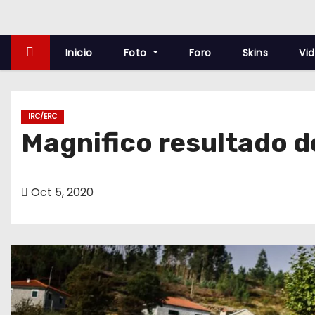
o
Inicio
Foto
Foro
Skins
Vi
IRC/ERC
Magnifico resultado de
Oct 5, 2020