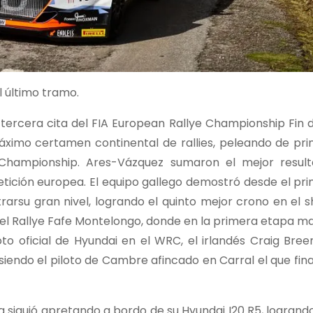
 último tramo.
a tercera cita del FIA European Rallye Championship Fin
imo certamen continental de rallies, peleando de princ
 Championship. Ares-Vázquez sumaron el mejor resul
tición europea. El equipo gallego demostró desde el pr
rarsu gran nivel, logrando el quinto mejor crono en el 
del Rallye Fafe Montelongo, donde en la primera etapa m
to oficial de Hyundai en el WRC, el irlandés Craig Bree
endo el piloto de Cambre afincado en Carral el que fina
a siguió apretando a bordo de su Hyundai I20 R5, logrando