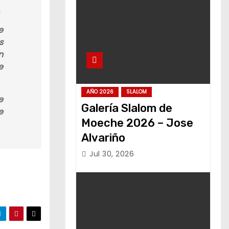
e
s
n
e
AÑO 2026
SLALOM
e
Galería Slalom de
e
Moeche 2026 – Jose
Alvariño
Jul 30, 2026