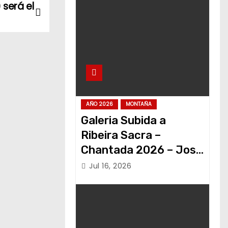
será el
AÑO 2026
MONTAÑA
Galeria Subida a
Ribeira Sacra –
Chantada 2026 – Jose
Alvariño
Jul 16, 2026