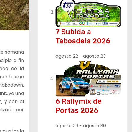
7 Subida a
Taboadela 2026
 de semana
agosto 22
-
agosto 23
ipio a fin
tado de la
imer tramo
shakedown,
antuvo una
6 Rallymix de
n, y con el
Portas 2026
lizaría por
agosto 29
-
agosto 30
 ajustar la