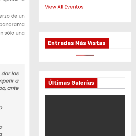
View All Eventos
uerzo de un
l panorama
n sólo una
Entradas Más Vistas
dar las
mpetir a
Últimas Galerías
po, ante
o
o
a