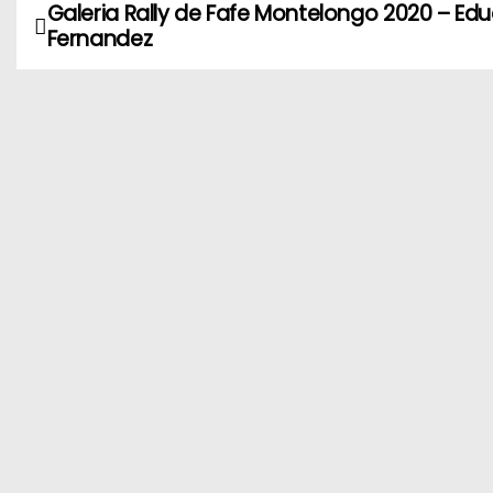
Galeria Rally de Fafe Montelongo 2020 – Ed
N
Fernandez
a
v
e
g
a
c
i
ó
n
d