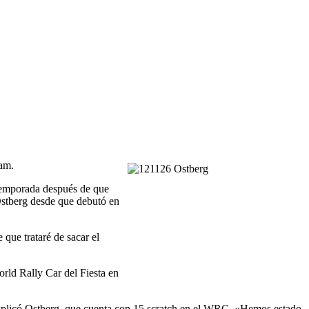
am.
 temporada después de que
Ostberg desde que debutó en
que trataré de sacar el
rld Rally Car del Fiesta en
explicó Ostberg, que cuenta con 15 scratch en el WRC. «Hemos estado