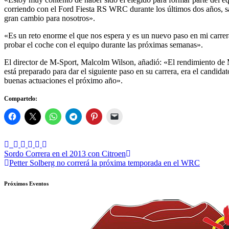
corriendo con el Ford Fiesta RS WRC durante los últimos dos años, sa
gran cambio para nosotros».
«Es un reto enorme el que nos espera y es un nuevo paso en mi carre
probar el coche con el equipo durante las próximas semanas».
El director de M-Sport, Malcolm Wilson, añadió: «El rendimiento de M
está preparado para dar el siguiente paso en su carrera, era el candi
buenas actuaciones el próximo año».
Compartelo:
Navegación
Sordo Correra en el 2013 con Citroen
Petter Solberg no correrá la próxima temporada en el WRC
de
entradas
Próximos Eventos