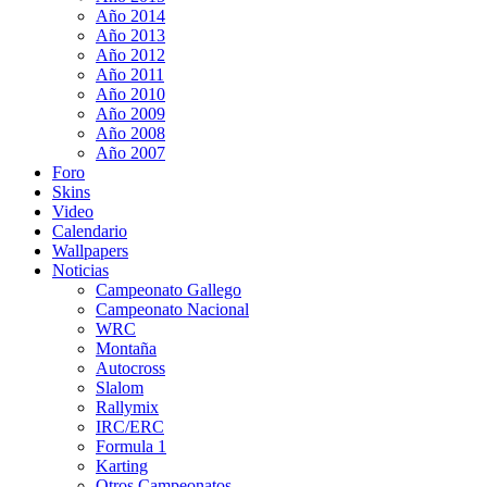
Año 2014
Año 2013
Año 2012
Año 2011
Año 2010
Año 2009
Año 2008
Año 2007
Foro
Skins
Video
Calendario
Wallpapers
Noticias
Campeonato Gallego
Campeonato Nacional
WRC
Montaña
Autocross
Slalom
Rallymix
IRC/ERC
Formula 1
Karting
Otros Campeonatos