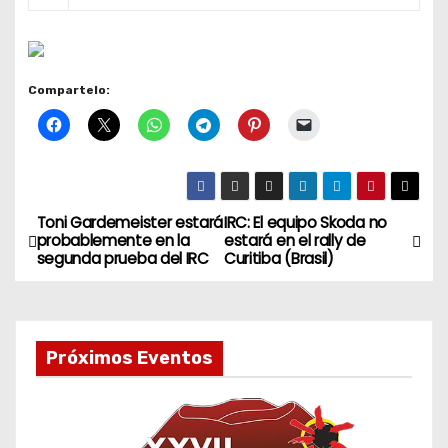
Compartelo:
Toni Gardemeister estará
IRC: El equipo Skoda no
N
probablemente en la
estará en el rally de
segunda prueba del IRC
Curitiba (Brasil)
a
v
e
Próximos Eventos
g
a