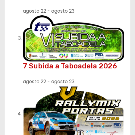
a
agosto 22
-
agosto 23
d
a
s
7 Subida a Taboadela 2026
agosto 22
-
agosto 23