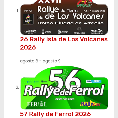
c
i
ó
26 Rally Isla de Los Volcanes
n
2026
d
agosto 8
-
agosto 9
e
e
n
t
r
57 Rally de Ferrol 2026