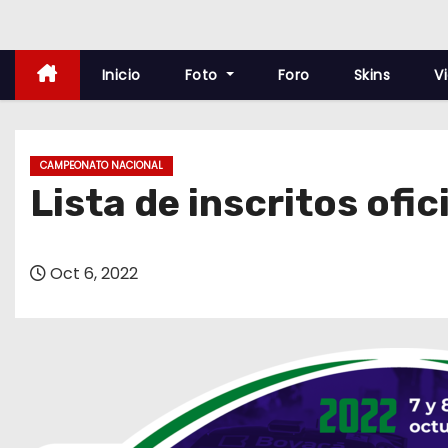
o
Inicio
Foto
Foro
Skins
V
CAMPEONATO NACIONAL
Lista de inscritos ofic
Oct 6, 2022