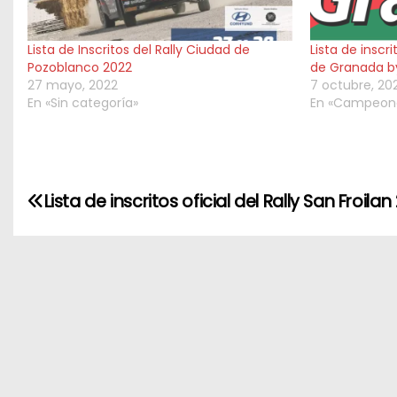
Lista de Inscritos del Rally Ciudad de
Lista de inscri
Pozoblanco 2022
de Granada b
27 mayo, 2022
7 octubre, 20
En «Sin categoría»
En «Campeona
N
Lista de inscritos oficial del Rally San Froilan
a
v
e
g
a