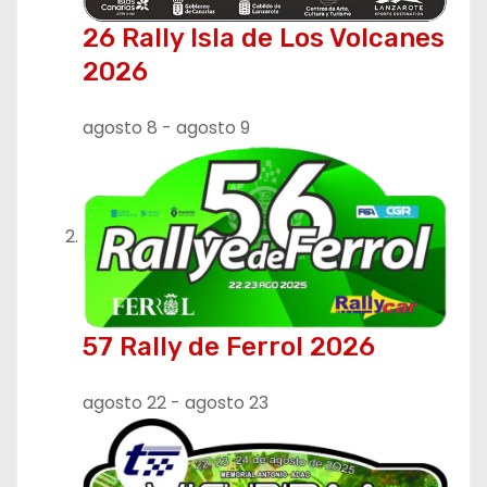
ó
26 Rally Isla de Los Volcanes
n
2026
d
agosto 8
-
agosto 9
e
e
n
t
r
57 Rally de Ferrol 2026
a
agosto 22
-
agosto 23
d
a