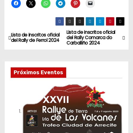
Lista de inscritos oficial
N
Lista de inscritos oficial
del Rally Comarca do
del Rally de Ferrol 2024
Carballiño 2024
a
v
e
Próximos Eventos
g
a
c
i