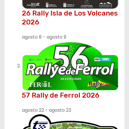
ó
26 Rally Isla de Los Volcanes
n
2026
d
agosto 8
-
agosto 9
e
e
n
t
r
57 Rally de Ferrol 2026
a
agosto 22
-
agosto 23
d
a