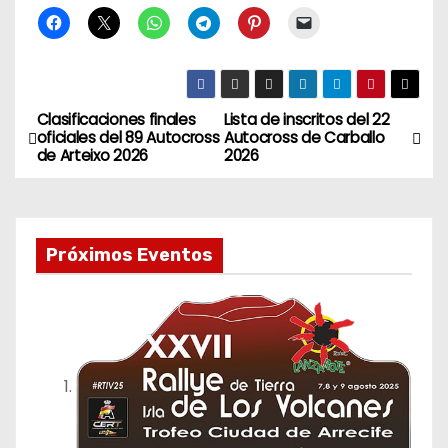
Clasificaciones finales
Lista de inscritos del 22
N
oficiales del 89 Autocross
Autocross de Carballo
de Arteixo 2026
2026
a
v
e
Próximos Eventos
g
a
c
i