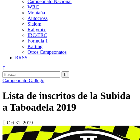
Campeonato Nacional
WRC
Montaña
Autocross
Slalom
Rallymix
IRC/ERC
Formula 1
Karting
Otros Campeonatos
RRSS
Campeonato Gallego
Lista de inscritos de la Subida
a Taboadela 2019
Oct 31, 2019