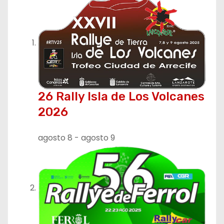
a
c
i
ó
26 Rally Isla de Los Volcanes
n
2026
d
agosto 8
-
agosto 9
e
e
n
t