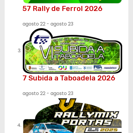
r
57 Rally de Ferrol 2026
a
agosto 22
-
agosto 23
d
a
s
7 Subida a Taboadela 2026
agosto 22
-
agosto 23