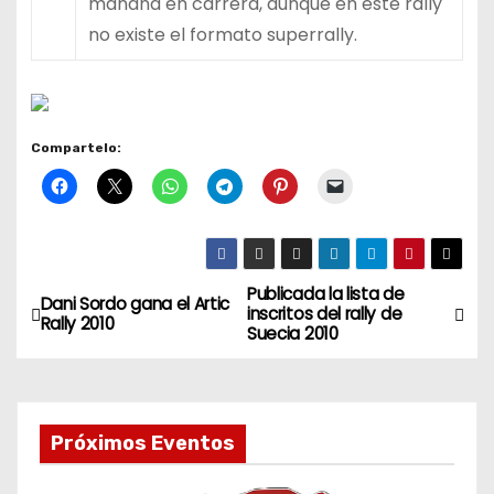
mañana en carrera, aunque en este rally
no existe el formato superrally.
Compartelo:
Publicada la lista de
N
Dani Sordo gana el Artic
inscritos del rally de
Rally 2010
Suecia 2010
a
v
e
Próximos Eventos
g