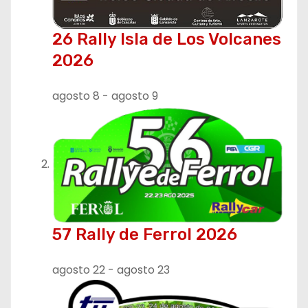
ó
26 Rally Isla de Los Volcanes
n
2026
d
agosto 8
-
agosto 9
e
e
n
t
r
57 Rally de Ferrol 2026
a
agosto 22
-
agosto 23
d