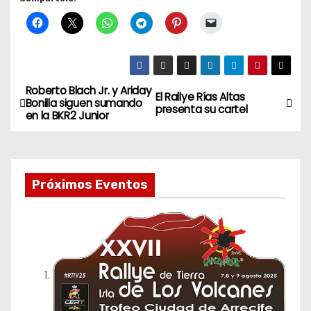
Roberto Blach Jr. y Ariday
N
El Rallye Rías Altas
Bonilla siguen sumando
presenta su cartel
en la BKR2 Junior
a
v
e
Próximos Eventos
g
a
c
i