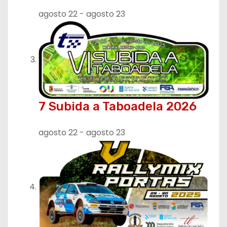
d
agosto 22
-
agosto 23
a
s
7 Subida a Taboadela 2026
agosto 22
-
agosto 23