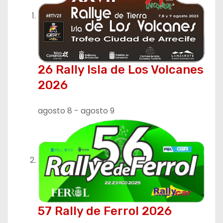
c
i
ó
n
26 Rally Isla de Los Volcanes
2026
d
e
agosto 8
-
agosto 9
e
n
t
r
57 Rally de Ferrol 2026
a