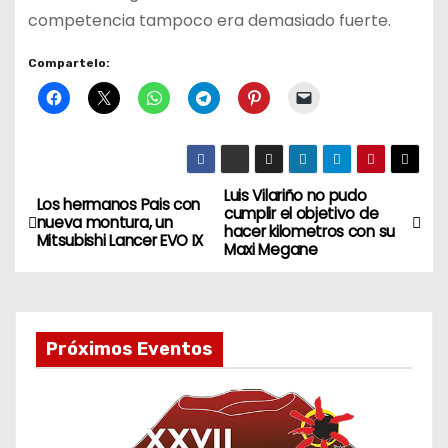
competencia tampoco era demasiado fuerte.
Compartelo:
Luis Vilariño no pudo
N
Los hermanos Pais con
cumplir el objetivo de
nueva montura, un
hacer kilometros con su
a
Mitsubishi Lancer EVO IX
Maxi Megane
v
e
Próximos Eventos
g
a