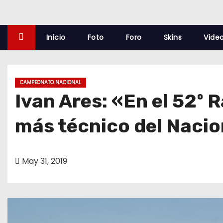
o
Inicio
Foto
Foro
Skins
Vide
CAMPEONATO NACIONAL
Ivan Ares: «En el 52º
más técnico del Nacio
May 31, 2019