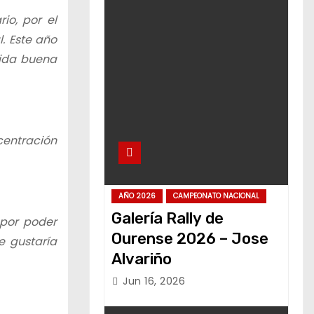
io, por el
. Este año
cida buena
centración
AÑO 2026
CAMPEONATO NACIONAL
Galería Rally de
 por poder
Ourense 2026 – Jose
e gustaría
Alvariño
Jun 16, 2026