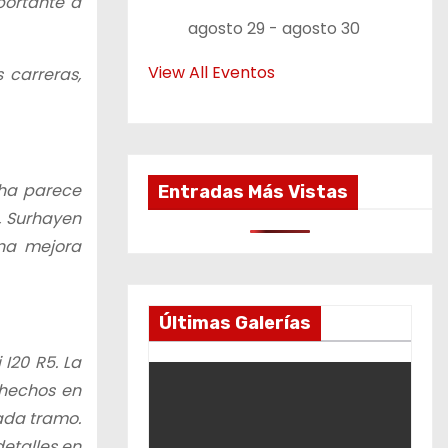
portante a
agosto 29
-
agosto 30
View All Eventos
 carreras,
cha parece
Entradas Más Vistas
, Surhayen
na mejora
Últimas Galerías
I20 R5. La
 hechos en
ada tramo.
etalles en