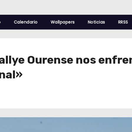
o
Calendario
Wallpapers
Noticias
RRSS
 Rallye Ourense nos enfr
nal»