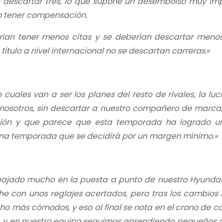
e descartar tres, lo que supone un desembolso muy im
o tener compensación.
ían tener menos citas y se deberían descartar menos
ítulo a nivel internacional no se descartan carreras.
«
cuales van a ser los planes del resto de rivales, la lu
 nosotros, sin descartar a nuestro compañero de marca
ción y que parece que esta temporada ha logrado u
 una temporada que se decidirá por un margen mínimo.»
bajado mucho en la puesta a punto de nuestro Hyundai 
 con unos reglajes acertados, pero tras los cambios
más cómodos, y eso al final se nota en el crono de c
l, y en nuestro equipo seguimos aprendiendo pequeños d