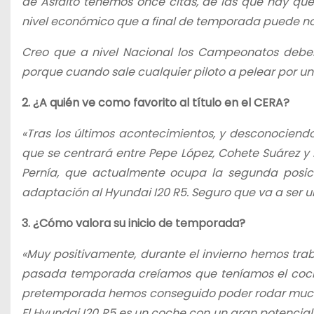
de Asfalto tenemos once citas, de las que hay qu
nivel económico que a final de temporada puede n
Creo que a nivel Nacional los Campeonatos deber
porque cuando sale cualquier piloto a pelear por un t
2. ¿A quién ve como favorito al título en el CERA?
«Tras los últimos acontecimientos, y desconociendo 
que se centrará entre Pepe López, Cohete Suárez y
Pernía, que actualmente ocupa la segunda posi
adaptación al Hyundai I20 R5. Seguro que va a ser
3. ¿Cómo valora su inicio de temporada?
«Muy positivamente, durante el invierno hemos tra
pasada temporada creíamos que teníamos el coche
pretemporada hemos conseguido poder rodar mucho 
El Hyundai I20 R5 es un coche con un gran potencia