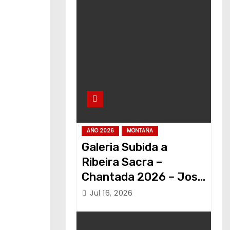
AÑO 2026
MONTAÑA
Galeria Subida a
Ribeira Sacra –
Chantada 2026 – Jose
Alvariño
Jul 16, 2026