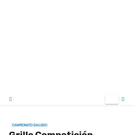
o
CAMPEONATO GALLEGO
Grille Competición.