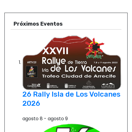
v
e
Próximos Eventos
g
a
c
i
ó
26 Rally Isla de Los Volcanes
n
2026
d
agosto 8
-
agosto 9
e