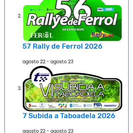
e
n
t
r
57 Rally de Ferrol 2026
a
agosto 22
-
agosto 23
d
a
s
7 Subida a Taboadela 2026
agosto 22
-
agosto 23