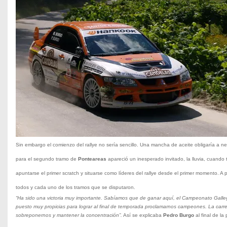
Sin embargo el comienzo del rallye no sería sencillo. Una mancha de aceite obligaría a ne
para el segundo tramo de
Ponteareas
apareció un inesperado invitado, la lluvia, cuando
apuntarse el primer scratch y situarse como líderes del rallye desde el primer momento. A
todos y cada uno de los tramos que se disputaron.
“Ha sido una victoria muy importante. Sabíamos que de ganar aquí, el Campeonato Gal
puesto muy propicias para lograr al final de temporada proclamarnos campeones. La carrer
sobreponernos y mantener la concentración”.
Así se explicaba
Pedro Burgo
al final de la