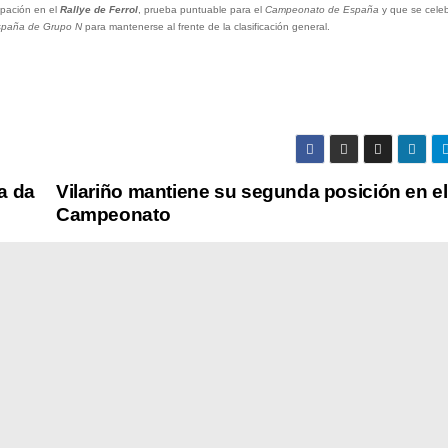
ipación en el
Rallye de Ferrol
, prueba puntuable para el
Campeonato de España
y que se celeb
spaña de Grupo N
para mantenerse al frente de la clasificación general.
a da
Vilariño mantiene su segunda posición en el
Campeonato