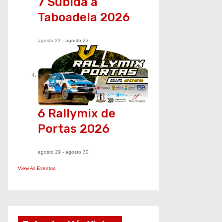
7 Subida a
d
Taboadela 2026
a
agosto 22
-
agosto 23
s
6 Rallymix de
Portas 2026
agosto 29
-
agosto 30
View All Eventos