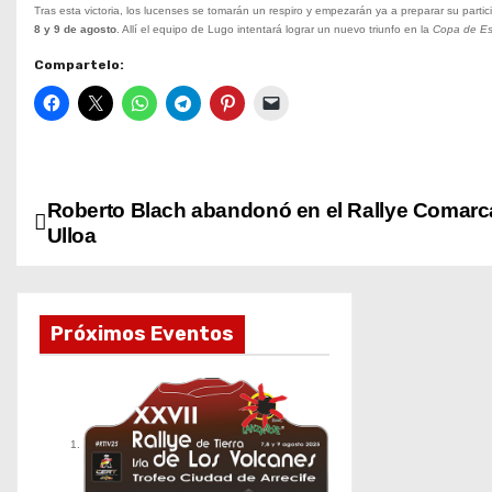
Tras esta victoria, los lucenses se tomarán un respiro y empezarán ya a preparar su partic
8 y 9 de agosto
. Allí el equipo de Lugo intentará lograr un nuevo triunfo en la
Copa de E
Compartelo:
N
Roberto Blach abandonó en el Rallye Comarc
Ulloa
a
v
Próximos Eventos
e
g
a