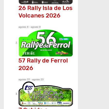
c
26 Rally Isla de Los
i
Volcanes 2026
ó
agosto 8
-
agosto 9
n
d
e
57 Rally de Ferrol
e
2026
n
t
agosto 22
-
agosto 23
r
a