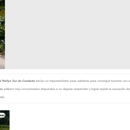
V Rallye Sur do Condado
darían un importantísimo paso adelante para conseguir hacerse con el
as
salieron muy concentrados dispuestos a no dejarse sorprender y lograr repetir la actuación d
ble.