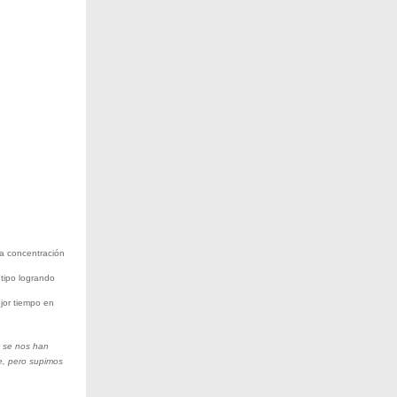
la concentración
tipo logrando
ejor tiempo en
 se nos han
ye, pero supimos