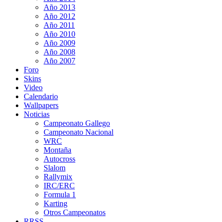
Año 2013
Año 2012
Año 2011
Año 2010
Año 2009
Año 2008
Año 2007
Foro
Skins
Video
Calendario
Wallpapers
Noticias
Campeonato Gallego
Campeonato Nacional
WRC
Montaña
Autocross
Slalom
Rallymix
IRC/ERC
Formula 1
Karting
Otros Campeonatos
RRSS