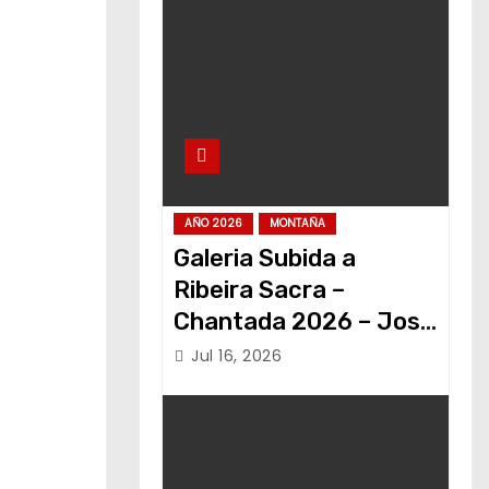
AÑO 2026
MONTAÑA
Galeria Subida a
Ribeira Sacra –
Chantada 2026 – Jose
Alvariño
Jul 16, 2026