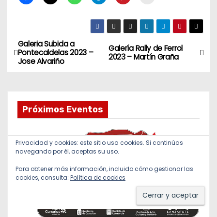
Galeria Subida a
N
Galería Rally de Ferrol
Pontecaldelas 2023 –
2023 – Martín Graña
Jose Alvariño
a
v
e
Próximos Eventos
g
Privacidad y cookies: este sitio usa cookies. Si continúas
a
navegando por él, aceptas su uso.
c
Para obtener más información, incluido cómo gestionar las
cookies, consulta:
Política de cookies
i
ó