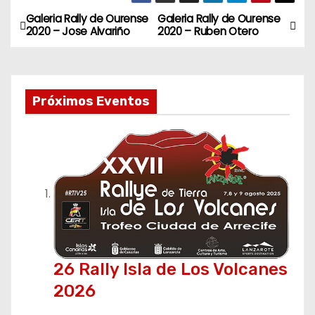
Galeria Rally de Ourense
Galeria Rally de Ourense
N
2020 – Jose Alvariño
2020 – Ruben Otero
a
v
Próximos Eventos
e
g
a
c
i
ó
26 Rally Isla de Los Volcanes
n
2026