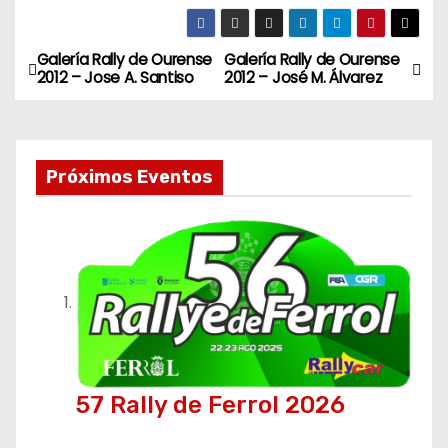
Galería Rally de Ourense
Galería Rally de Ourense
N
2012 – Jose A. Santiso
2012 – José M. Álvarez
a
v
Próximos Eventos
e
g
a
c
i
ó
57 Rally de Ferrol 2026