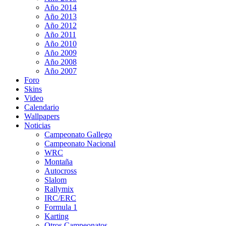
Año 2014
Año 2013
Año 2012
Año 2011
Año 2010
Año 2009
Año 2008
Año 2007
Foro
Skins
Video
Calendario
Wallpapers
Noticias
Campeonato Gallego
Campeonato Nacional
WRC
Montaña
Autocross
Slalom
Rallymix
IRC/ERC
Formula 1
Karting
Otros Campeonatos