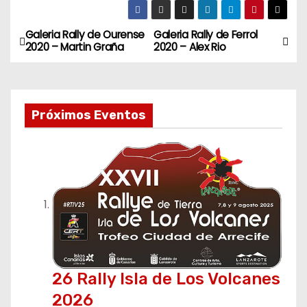
Galeria Rally de Ourense
Galeria Rally de Ferrol
N
2020 – Martin Graña
2020 – Alex Rio
a
v
Próximos Eventos
e
g
a
c
i
ó
26 Rally Isla de Los Volcanes
n
2026