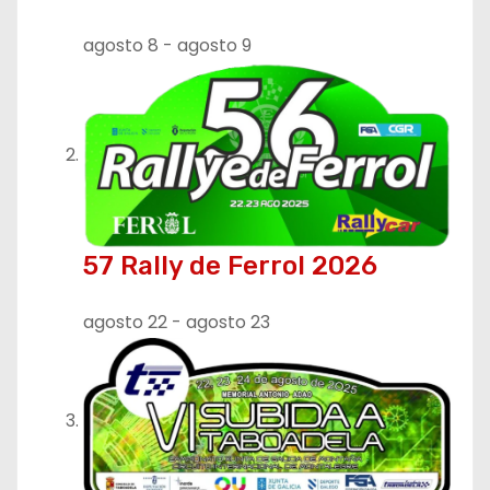
d
agosto 8
-
agosto 9
e
e
n
t
r
57 Rally de Ferrol 2026
a
agosto 22
-
agosto 23
d
a
s