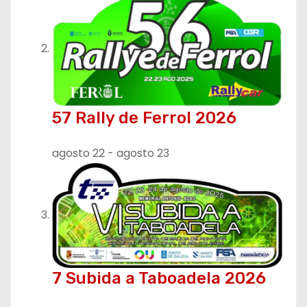
e
n
t
r
57 Rally de Ferrol 2026
a
agosto 22
-
agosto 23
d
a
s
7 Subida a Taboadela 2026