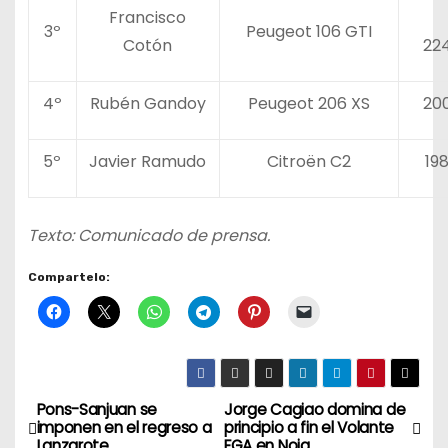
Francisco
3º
Peugeot 106 GTI
Cotón
22
4º
Rubén Gandoy
Peugeot 206 XS
20
5º
Javier Ramudo
Citroën C2
19
Texto: Comunicado de prensa.
Compartelo:
Pons-Sanjuan se
Jorge Cagiao domina de
N
imponen en el regreso a
principio a fin el Volante
Lanzarote
FGA en Noia