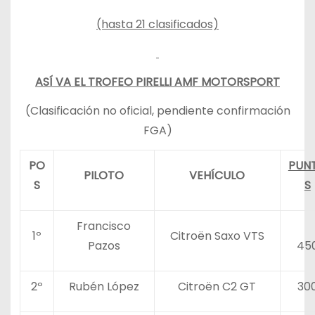
(hasta 21 clasificados)
ASÍ VA EL TROFEO PIRELLI AMF MOTORSPORT
(Clasificación no oficial, pendiente confirmación
FGA)
PO
PUN
PILOTO
VEHÍCULO
S
S
Francisco
1º
Citroën Saxo VTS
Pazos
45
2º
Rubén López
Citroën C2 GT
30