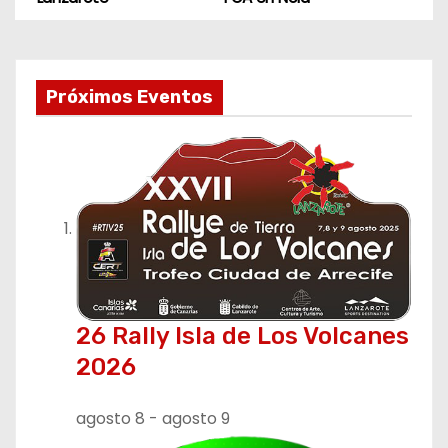
a
v
e
Próximos Eventos
g
a
c
i
ó
26 Rally Isla de Los Volcanes
n
2026
d
agosto 8
-
agosto 9
e