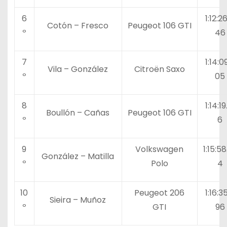
6
1:12:2
Cotón – Fresco
Peugeot 106 GTI
º
46
7
1:14:0
Vila – González
Citroën Saxo
º
05
8
1:14:19
Boullón – Cañas
Peugeot 106 GTI
º
6
9
Volkswagen
1:15:58
González – Matilla
º
Polo
4
10
Peugeot 206
1:16:3
Sieira – Muñoz
º
GTI
96