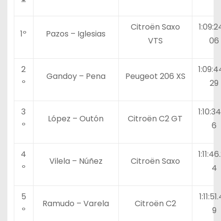
Citroën Saxo
1:09:2
1º
Pazos – Iglesias
VTS
06
2
1:09:4
Gandoy – Pena
Peugeot 206 XS
º
29
3
1:10:34
López – Outón
Citroën C2 GT
º
6
4
1:11:46
Vilela – Núñez
Citroën Saxo
º
4
5
1:11:51
Ramudo – Varela
Citroën C2
º
9