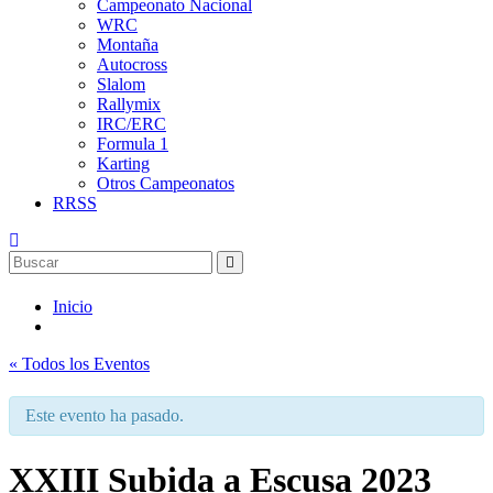
Campeonato Nacional
WRC
Montaña
Autocross
Slalom
Rallymix
IRC/ERC
Formula 1
Karting
Otros Campeonatos
RRSS
Inicio
« Todos los Eventos
Este evento ha pasado.
XXIII Subida a Escusa 2023