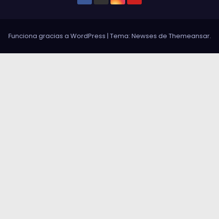
Funciona gracias a WordPress
|
Tema: Newses de
Themeansar
.