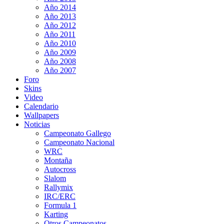
Año 2014
Año 2013
Año 2012
Año 2011
Año 2010
Año 2009
Año 2008
Año 2007
Foro
Skins
Video
Calendario
Wallpapers
Noticias
Campeonato Gallego
Campeonato Nacional
WRC
Montaña
Autocross
Slalom
Rallymix
IRC/ERC
Formula 1
Karting
Otros Campeonatos