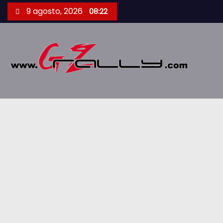
S
9 agosto, 2026
08:22
a
l
t
a
r
a
l
c
o
n
t
e
n
i
d