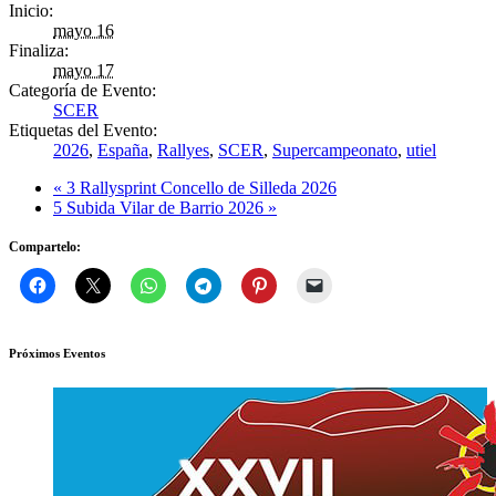
Inicio:
mayo 16
Finaliza:
mayo 17
Categoría de Evento:
SCER
Etiquetas del Evento:
2026
,
España
,
Rallyes
,
SCER
,
Supercampeonato
,
utiel
«
3 Rallysprint Concello de Silleda 2026
5 Subida Vilar de Barrio 2026
»
Compartelo:
Próximos Eventos