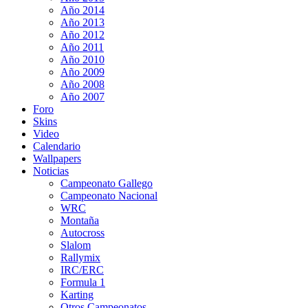
Año 2014
Año 2013
Año 2012
Año 2011
Año 2010
Año 2009
Año 2008
Año 2007
Foro
Skins
Video
Calendario
Wallpapers
Noticias
Campeonato Gallego
Campeonato Nacional
WRC
Montaña
Autocross
Slalom
Rallymix
IRC/ERC
Formula 1
Karting
Otros Campeonatos