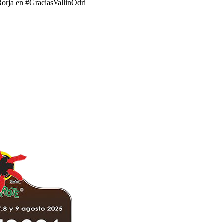
Borja en #GraciasVallinOdri