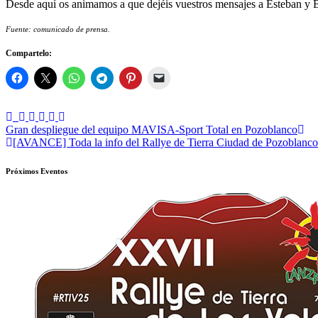
Desde aquí os animamos a que dejéis vuestros mensajes a Esteban y 
Fuente: comunicado de prensa.
Compartelo:
Navegación
Gran despliegue del equipo MAVISA-Sport Total en Pozoblanco
[AVANCE] Toda la info del Rallye de Tierra Ciudad de Pozoblanco
de
entradas
Próximos Eventos